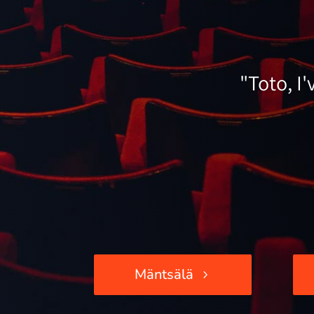
"Toto, I
Mäntsälä