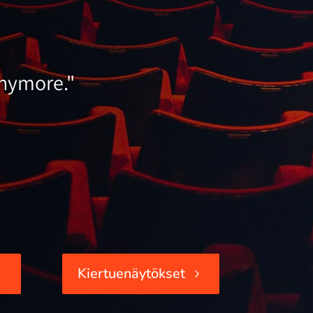
anymore."
Kiertuenäytökset