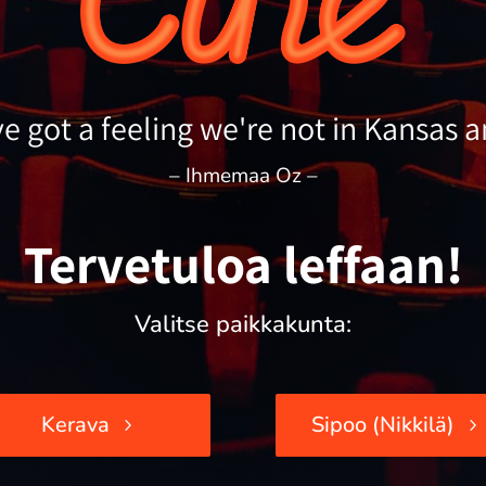
've got a feeling we're not in Kansas 
– Ihmemaa Oz –
– Jerry Maguire – elämä on peliä –
Tervetuloa leffaan!
Valitse paikkakunta:
Kerava
Sipoo (Nikkilä)